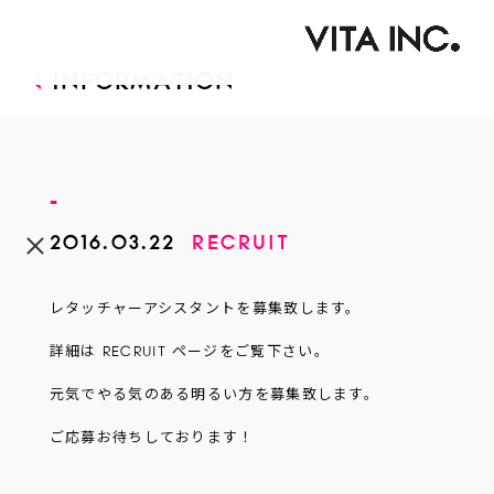
INFORMATION
TOP
ARTIST
TOP
INFORMATION
2016.03.22
RECRUIT
TEAM VITA
ABOUT
KANAKO SATO
レタッチャーアシスタントを募集致します。
RYO SHIMURA
CONTACT
詳細は
RECRUIT
ページをご覧下さい。
MAKOTO HYODO
RECRUIT
元気でやる気のある明るい方を募集致します。
SAYAKA KAMIMARU
MANA MIYAZAKI
ご応募お待ちしております！