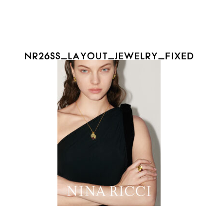
NR26SS_LAYOUT_JEWELRY_FIXED